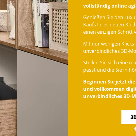
vollständig online a
Genießen Sie den Luxu
Kaufs Ihrer neuen Küc
einen einzigen Schritt 
Mit nur wenigen Klicks 
unverbindliches 3D-Mo
Stellen Sie sich eine 
passt und die Sie in hö
Beginnen Sie jetzt di
und vollkommen digita
unverbindliches 3D-M
3