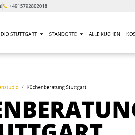
!
+4915792802018
DIO STUTTGART
STANDORTE
ALLE KÜCHEN
KOS
enstudio
/
Küchenberatung Stuttgart
ENBERATUN
TUTTGART