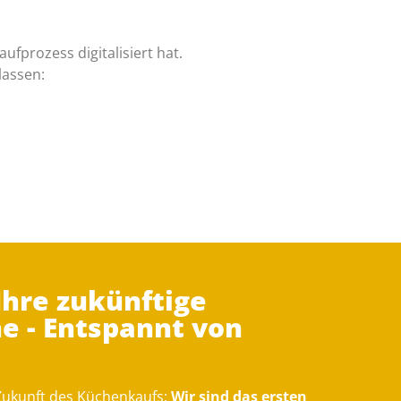
fprozess digitalisiert hat.
lassen:
Ihre zukünftige
 - Entspannt von
 Zukunft des Küchenkaufs:
Wir sind das ersten