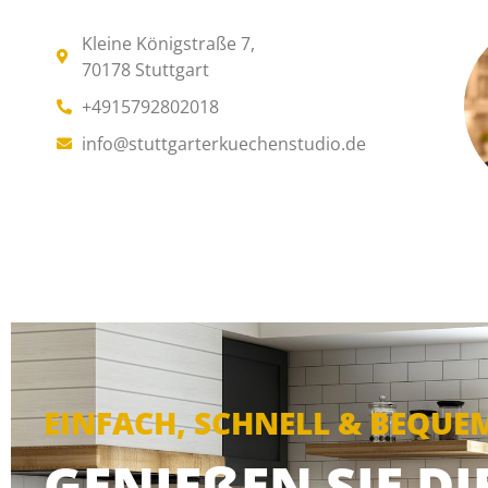
Kleine Königstraße 7,
70178 Stuttgart
+4915792802018
info@stuttgarterkuechenstudio.de
EINFACH, SCHNELL & BEQUE
GENIEßEN SIE D