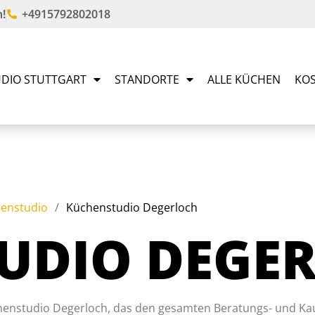
!
+4915792802018
DIO STUTTGART
STANDORTE
ALLE KÜCHEN
KOS
enstudio
/
Küchenstudio Degerloch
UDIO DEGE
henstudio Degerloch, das den gesamten Beratungs- und Kaufp