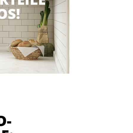
OS!
D-