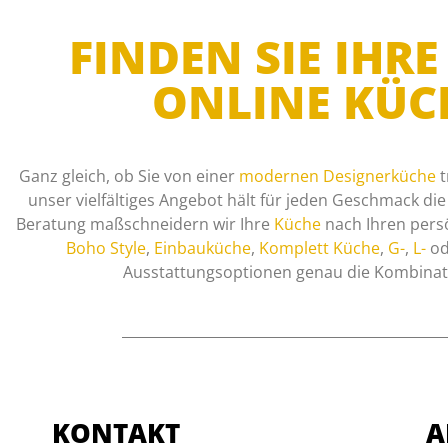
FINDEN SIE IH
ONLINE KÜC
Ganz gleich, ob Sie von einer
modernen Designerküche
t
unser vielfältiges Angebot hält für jeden Geschmack di
Beratung maßschneidern wir Ihre
Küche
nach Ihren pers
Boho Style
,
Einbauküche
,
Komplett Küche
,
G-
,
L-
od
Ausstattungsoptionen genau die Kombinatio
KONTAKT
A