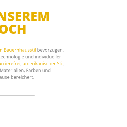
UNSEREM
LOCH
m Bauernhausstil
bevorzugen,
echnologie und individueller
rrierefrei
,
amerikanischer Stil
,
n Materialien, Farben und
ause bereichert.