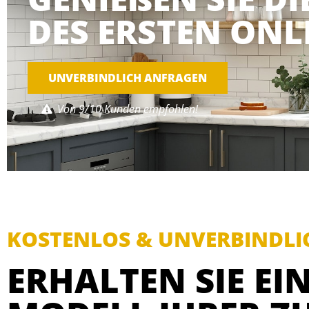
DES ERSTEN ONL
UNVERBINDLICH ANFRAGEN
Von 9/10 Kunden empfohlen!
KOSTENLOS & UNVERBINDLI
ERHALTEN SIE EIN