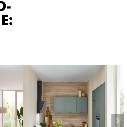
D-
E: