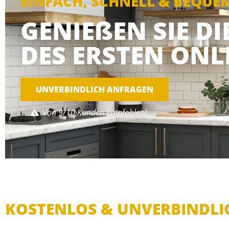
EINFACH, SCHNELL & BEQUE
GENIEßEN SIE D
DES ERSTEN ONL
UNVERBINDLICH ANFRAGEN
Von 9/10 Kunden empfohlen!
KOSTENLOS & UNVERBINDLI