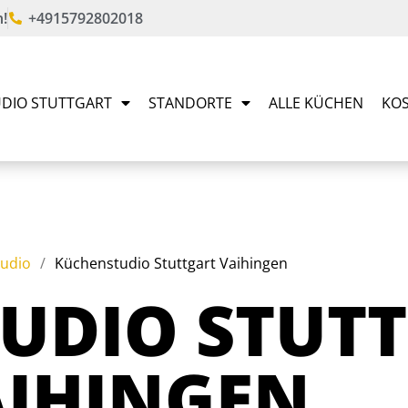
!
+4915792802018
DIO STUTTGART
STANDORTE
ALLE KÜCHEN
KOS
udio
/
Küchenstudio Stuttgart Vaihingen
UDIO STUT
AIHINGEN