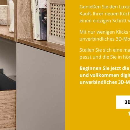
Genießen Sie den Luxu
Kaufs Ihrer neuen Küc
einen einzigen Schritt 
Mit nur wenigen Klicks 
unverbindliches 3D-Mo
Stellen Sie sich eine 
passt und die Sie in hö
Beginnen Sie jetzt di
und vollkommen digita
unverbindliches 3D-M
3