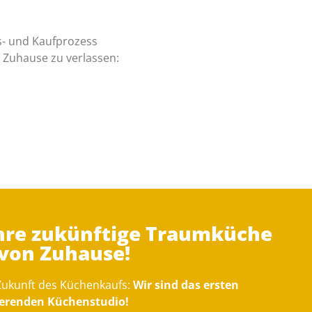
s- und Kaufprozess
r Zuhause zu verlassen:
Ihre zukünftige Traumküche
 von Zuhause!
 Zukunft des Küchenkaufs:
Wir sind das ersten
gierenden Küchenstudio!