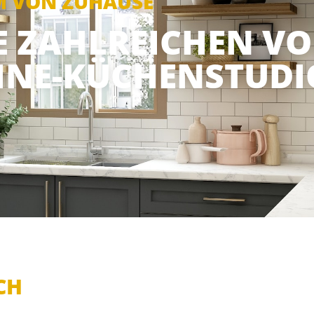
M VON ZUHAUSE
IE ZAHLREICHEN VO
INE-KÜCHENSTUDI
CH