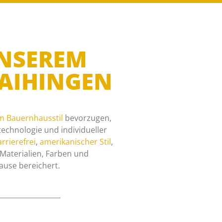
UNSEREM
VAIHINGEN
m Bauernhausstil
bevorzugen,
echnologie und individueller
rrierefrei
,
amerikanischer Stil
,
n Materialien, Farben und
ause bereichert.