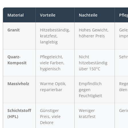
Material
Vorteile
Nachteile
Pfl
Granit
Hitzebeständig,
Hohes Gewicht,
Gele
kratzfest,
höherer Preis
impr
langlebig
Quarz-
Pflegeleicht,
Nicht
Sehr
Komposit
viele Farben,
hitzebeständig
hygienisch
über 150°C
Massivholz
Warme Optik,
Empfindlich
Reg
reparierbar
gegen
ölen
Feuchtigkeit
Schichtstoff
Günstiger
Weniger
Geri
(HPL)
Preis, viele
kratzfest
Dekore