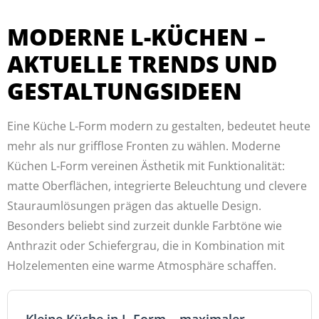
MODERNE L-KÜCHEN –
AKTUELLE TRENDS UND
GESTALTUNGSIDEEN
Eine Küche L-Form modern zu gestalten, bedeutet heute
mehr als nur grifflose Fronten zu wählen. Moderne
Küchen L-Form vereinen Ästhetik mit Funktionalität:
matte Oberflächen, integrierte Beleuchtung und clevere
Stauraumlösungen prägen das aktuelle Design.
Besonders beliebt sind zurzeit dunkle Farbtöne wie
Anthrazit oder Schiefergrau, die in Kombination mit
Holzelementen eine warme Atmosphäre schaffen.
Kleine Küche in L-Form – maximaler