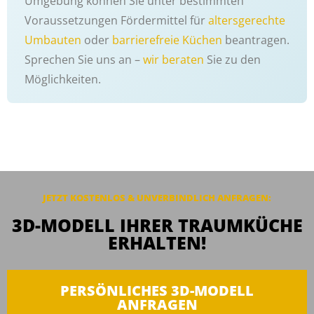
Umgebung können Sie unter bestimmten
Voraussetzungen Fördermittel für
altersgerechte
Umbauten
oder
barrierefreie Küchen
beantragen.
Sprechen Sie uns an –
wir beraten
Sie zu den
Möglichkeiten.
JETZT KOSTENLOS & UNVERBINDLICH ANFRAGEN:
3D-MODELL IHRER TRAUMKÜCHE
ERHALTEN!
PERSÖNLICHES 3D-MODELL
ANFRAGEN