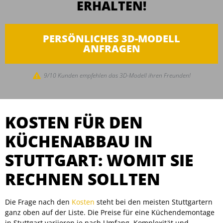
ERHALTEN!
PERSÖNLICHES 3D-MODELL
ANFRAGEN
9/10 Kunden empfehlen das 3D-Modell ihren Freunden!
KOSTEN FÜR DEN
KÜCHENABBAU IN
STUTTGART: WOMIT SIE
RECHNEN SOLLTEN
Die Frage nach den
Kosten
steht bei den meisten Stuttgartern
ganz oben auf der Liste. Die Preise für eine Küchendemontage
in Stuttgart variieren je nach Umfang, Komplexität und