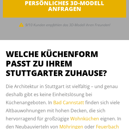
PERSÖNLICHES 3D-MODELL
ANFRAGEN
9/10 Kunden empfehlen das 3D-Modell ihren Freunden!
WELCHE KÜCHENFORM
PASST ZU IHREM
STUTTGARTER ZUHAUSE?
Die Architektur in Stuttgart ist vielfältig – und genau
deshalb gibt es keine Einheitslösung bei
Küchenangeboten. In
Bad Cannstatt
finden sich viele
Altbauwohnungen mit hohen Decken, die sich
hervorragend für großzügige
Wohnküchen
eignen. In
den Neubauvierteln von
Möhringen
oder
Feuerbach