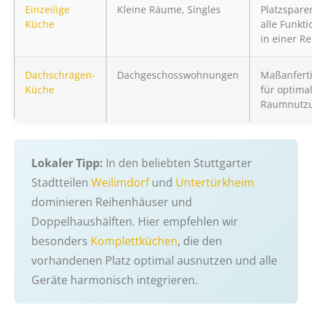
Einzeilige
Kleine Räume, Singles
Platzspare
Küche
alle Funkt
in einer Re
Dachschrägen-
Dachgeschosswohnungen
Maßanfert
Küche
für optima
Raumnutz
Lokaler Tipp:
In den beliebten Stuttgarter
Stadtteilen
Weilimdorf
und
Untertürkheim
dominieren Reihenhäuser und
Doppelhaushälften. Hier empfehlen wir
besonders
Komplettküchen
, die den
vorhandenen Platz optimal ausnutzen und alle
Geräte harmonisch integrieren.