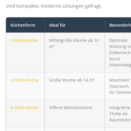
sind kompakte, moderne Lösungen gefragt.
Küchenform
Ideal für
Besonderh
L-Form-Küche
Mittelgroße Räume ab 10
Optimale
m²
Nutzung v
Eckbereich
kurze
Arbeitswe
U-Form-Küche
Große Räume ab 14 m²
Maximaler
Stauraum, 
für Famili
G-Form-Küche
Offene Wohnbereiche
Integrierte
Theke als
Raumteiler