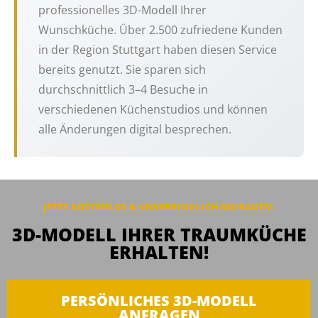
professionelles 3D-Modell Ihrer
Wunschküche. Über 2.500 zufriedene Kunden
in der Region Stuttgart haben diesen Service
bereits genutzt. Sie sparen sich
durchschnittlich 3–4 Besuche in
verschiedenen Küchenstudios und können
alle Änderungen digital besprechen.
JETZT KOSTENLOS & UNVERBINDLICH
ANFRAGEN
:
3D-MODELL IHRER TRAUMKÜCHE
ERHALTEN!
PERSÖNLICHES 3D-MODELL
ANFRAGEN