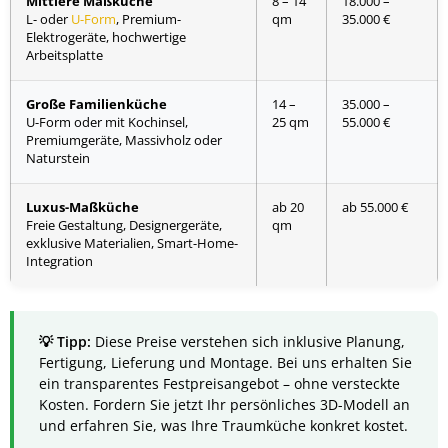
Mittlere Maßküche
8 – 14
18.000 –
L- oder
U-Form
, Premium-
qm
35.000 €
Elektrogeräte, hochwertige
Arbeitsplatte
Große Familienküche
14 –
35.000 –
U-Form oder mit Kochinsel,
25 qm
55.000 €
Premiumgeräte, Massivholz oder
Naturstein
Luxus-Maßküche
ab 20
ab 55.000 €
Freie Gestaltung, Designergeräte,
qm
exklusive Materialien, Smart-Home-
Integration
Diese Preise verstehen sich inklusive Planung,
Fertigung, Lieferung und Montage. Bei uns erhalten Sie
ein transparentes Festpreisangebot – ohne versteckte
Kosten. Fordern Sie jetzt Ihr persönliches 3D-Modell an
und erfahren Sie, was Ihre Traumküche konkret kostet.