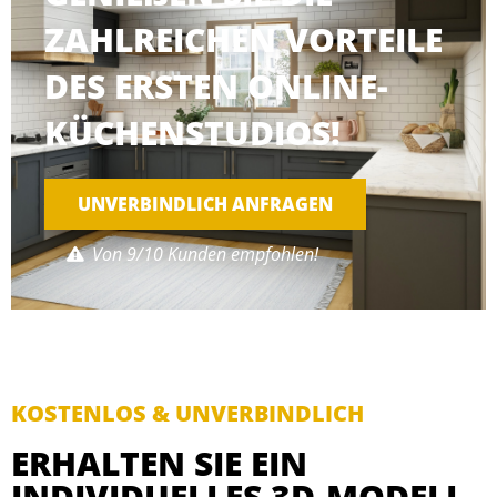
ZAHLREICHEN VORTEILE
DES ERSTEN ONLINE-
KÜCHENSTUDIOS!
UNVERBINDLICH ANFRAGEN
Von 9/10 Kunden empfohlen!
KOSTENLOS & UNVERBINDLICH
ERHALTEN SIE EIN
INDIVIDUELLES 3D-MODELL