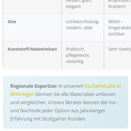
Farben, glatt,
empfindlich
elegant
Kratzern
Glas
Lichtdurchlässig,
Mittel –
modern, edel
Fingerabdr
sichtbar
Kunststoff/Melaminharz
Praktisch,
Sehr niedri
pflegeleicht,
vielseitig
Regionale Expertise:
In unserem
Küchenstudio in
Möhringen
können Sie alle Materialien anfassen
und vergleichen. Unsere Berater kennen die Vor-
und Nachteile jeder Option aus jahrelanger
Erfahrung mit Stuttgarter Kunden.