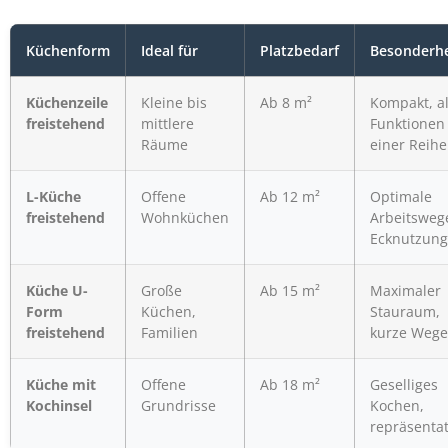
Küchenform
Ideal für
Platzbedarf
Besonderhe
Küchenzeile
Kleine bis
Ab 8 m²
Kompakt, al
freistehend
mittlere
Funktionen 
Räume
einer Reihe
L-Küche
Offene
Ab 12 m²
Optimale
freistehend
Wohnküchen
Arbeitsweg
Ecknutzung
Küche U-
Große
Ab 15 m²
Maximaler
Form
Küchen,
Stauraum,
freistehend
Familien
kurze Wege
Küche mit
Offene
Ab 18 m²
Geselliges
Kochinsel
Grundrisse
Kochen,
repräsentat