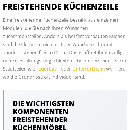
FREISTEHENDE KÜCHENZEILE
Eine freistehende Küchenzeile besteht aus einzelnen
Modulen, die Sie nach Ihren Wünschen
zusammenstellen. Anders als bei fest verbauten Küchen
sind die Elemente nicht mit der Wand verschraubt,
sondern stehen frei im Raum. Das eröffnet Ihnen völlig
neue Gestaltungsmöglichkeiten – besonders wenn Sie in
Stadtteilen wie
Feuerbach
oder
Untertürkheim
wohnen,
wo die Grundrisse oft individuell sind.
DIE WICHTIGSTEN
KOMPONENTEN
FREISTEHENDER
KÜCHENMÖBEL