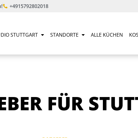
!
+4915792802018
DIO STUTTGART
STANDORTE
ALLE KÜCHEN
KOS
BER FÜR STUT