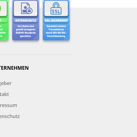
TERNEHMEN
geber
takt
ressum
enschutz