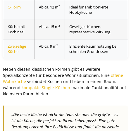
G-Form
Ab ca. 12 m²
Ideal für ambitionierte
Hobbyköche
Küche mit
Ab ca. 15 m²
Geselliges Kochen,
Kochinsel
repräsentative Wirkung
Zweizeilige
Ab ca. 9 m²
Effiziente Raumnutzung bei
Küche
schmalen Grundrissen
Neben diesen klassischen Formen gibt es weitere
Spezialkonzepte für besondere Wohnsituationen. Eine
offene
Wohnküche
verbindet Kochen und Leben in einem Raum,
während
kompakte Single-Küchen
maximale Funktionalität auf
kleinstem Raum bieten.
„Die beste Küche ist nicht die teuerste oder die größte – es
ist die Küche, die perfekt zu Ihrem Leben passt. Eine gute
Beratung erkennt Ihre Bedürfnisse und findet die passende